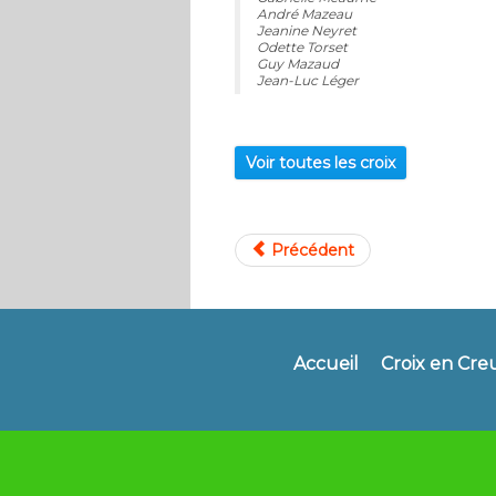
André Mazeau
Jeanine Neyret
Odette Torset
Guy Mazaud
Jean-Luc Léger
Voir toutes les croix
Précédent
Accueil
Croix en Cre