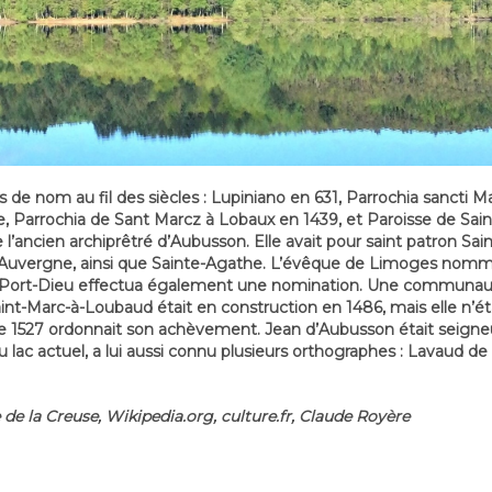
ns de nom au fil des siècles : Lupiniano en 631, Parrochia sancti M
le, Parrochia de Sant Marcz à Lobaux en 1439, et Paroisse de Sai
’ancien archiprêtré d’Aubusson. Elle avait pour saint patron Sain
Auvergne, ainsi que Sainte-Agathe. L’évêque de Limoges nommait 
du Port-Dieu effectua également une nomination. Une communaut
 Saint-Marc-à-Loubaud était en construction en 1486, mais elle n’
 1527 ordonnait son achèvement. Jean d’Aubusson était seigneu
 lac actuel, a lui aussi connu plusieurs orthographes : Lavaud de
 de la Creuse, Wikipedia.org, culture.fr, Claude Royère