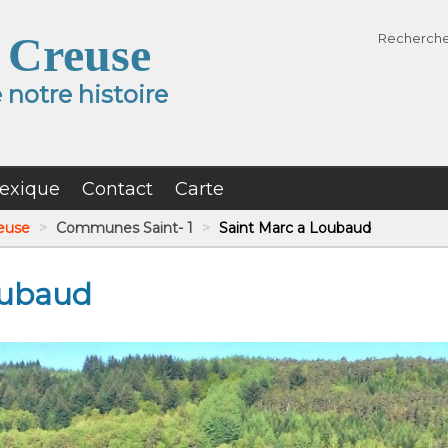
 Creuse
Recherch
notre histoire
exique
Contact
Carte
reuse
>
Communes Saint- 1
>
Saint Marc a Loubaud
oubaud