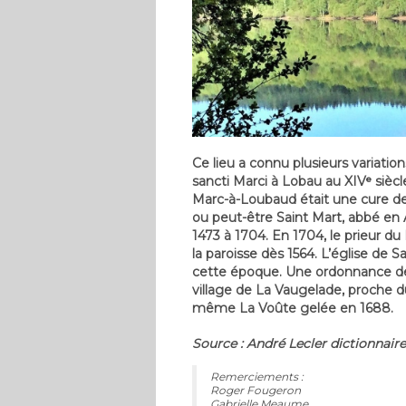
Ce lieu a connu plusieurs variatio
sancti Marci à Lobau au XIVᵉ sièc
Marc-à-Loubaud était une cure de l
ou peut-être Saint Mart, abbé en 
1473 à 1704. En 1704, le prieur 
la paroisse dès 1564. L’église de
cette époque. Une ordonnance de
village de La Vaugelade, proche du
même La Voûte gelée en 1688.
Source : André Lecler dictionnaire
Remerciements :
Roger Fougeron
Gabrielle Meaume