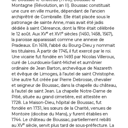
Montagne (Révolution, an II). Boussac constituait
une cure en ville murée, dépendant de l’ancien
archiprêtré de Combraille. Elle était placée sous le
patronage de sainte Anne, mais avait été jadis
dédiée à saint Cléreance, dont la fête était célébrée
e
e
le 12 août. Aux XV
et XVI
siècles (1450, 1458, 1567),
la paroisse apparaissait comme une annexe de
Pradeaux. En 1618, l’abbé du Bourg-Dieu y nommait
les titulaires. À partir de 1745, il fut exercé par le roi.
Une vicairie fut fondée en 1493 par Nicolas Villeroux,
curé de Lourdoueix-Saint-Michel et aumônier
ordinaire de Jean Barton, archevêque de Nazareth
et évêque de Limoges, à l’autel de saint Christophe.
Une autre fut créée par Pierre Debrosse, chevalier
et seigneur de Boussac, dans la chapelle du château,
à l’autel de saint Jean. La chapelle Notre-Dame de
Pitié, située au grand cimetière, est attestée en
1728. La Maison-Dieu, hôpital de Boussac, fut
fondée en 1731, les sœurs de la Charité, venues de
Montoire (diocèse du Mans), y furent établies en
1744. Le château de Boussac, partiellement rebâti
e
au XV
siècle, servit plus tard de sous-préfecture. La