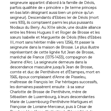
seigneurie appartint d’abord à la famille de Déols,
parfois qualifiée de « princière » (le terme princeps
en bas latin désignant aussi bien un prince qu’un
seigneur). Descendants d’Ebbes Ier de Déols (mort
vers 935), ils comptaient parmi les plus puissants
féodaux du Berry. Au XIIIe siècle, une double alliance
entre les frères Hugues II et Roger de Brosse et les
sœurs Isabelle et Marguerite de Déols (filles d’Ebbes
III, mort sans héritier mâle vers 1256), fit passer la
seigneurie dans la maison de Brosse. Le plus illustre
représentant de cette lignée fut Jean de Brosse,
maréchal de France (1375-1433), compagnon de
Jeanne d’Arc. La seigneurie demeura dans la
descendance masculine jusqu’à Jean de Brosse,
comte et duc de Penthièvre et d’Étampes, mort en
1565, époux complaisant d’Anne de Pisseleu,
maîtresse de François Ier. Par héritages successifs,
les domaines passèrent ensuite : à sa sœur
Charlotte de Brosse de Penthièvre, mère de
Sébastien de Luxembourg, à leurs descendantes
Marie de Luxembourg-Penthièvre-Martigues et
Françoise de Lorraine-Mercœur, puis à César de