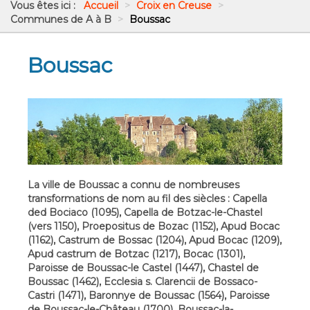
Vous êtes ici :
Accueil
>
Croix en Creuse
>
Communes de A à B
>
Boussac
Boussac
La ville de Boussac a connu de nombreuses
transformations de nom au fil des siècles : Capella
ded Bociaco (1095), Capella de Botzac-le-Chastel
(vers 1150), Proepositus de Bozac (1152), Apud Bocac
(1162), Castrum de Bossac (1204), Apud Bocac (1209),
Apud castrum de Botzac (1217), Bocac (1301),
Paroisse de Boussac-le Castel (1447), Chastel de
Boussac (1462), Ecclesia s. Clarencii de Bossaco-
Castri (1471), Baronnye de Boussac (1564), Paroisse
de Boussac-le-Château (1700), Boussac-la-