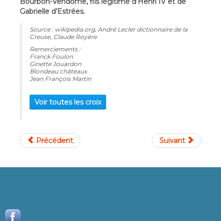
Bourbon-Vendôme, fils légitimé d’Henri IV et de
Gabrielle d’Estrées.
Source : wikipedia.org, André Lecler dictionnaire de la
Creuse, Claude Royère
Remerciements :
Franck Foulon
Ginette Jouardon
Blondeau châteaux
Jean François Martin
Voir toutes les croix
Précédent
Suivant