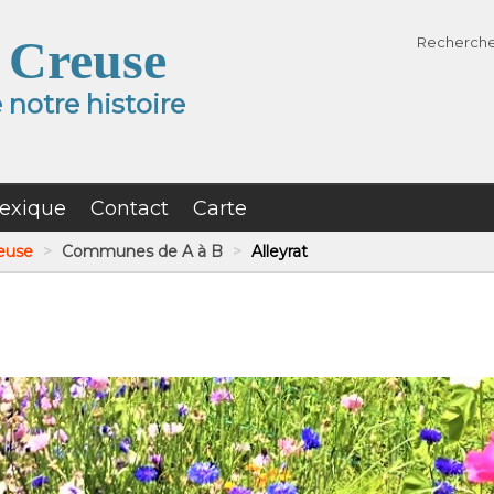
 Creuse
Recherch
notre histoire
exique
Contact
Carte
reuse
>
Communes de A à B
>
Alleyrat