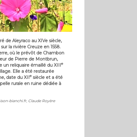
oré de Aleyraco au XIVe siècle,
sur la rivière Creuze en 1558.
Pierre, où le prévôt de Chambon
uteur de Pierre de Montbrun,
e
 un reliquaire émaillé du XIII
llage. Elle a été restaurée
e
e, date du XII
siècle et a été
apelle rurale en ruine dédiée à
aison-bianchi.fr, Claude Royère