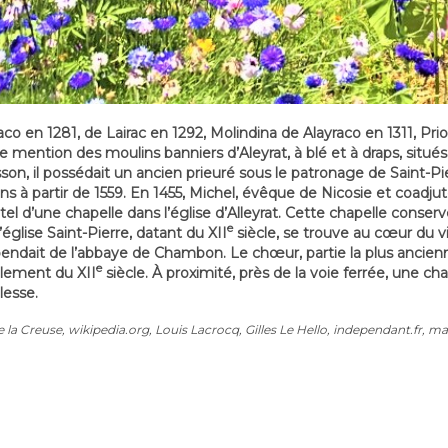
aco en 1281, de Lairac en 1292, Molindina de Alayraco en 1311, Pri
 mention des moulins banniers d’Aleyrat, à blé et à draps, situés 
usson, il possédait un ancien prieuré sous le patronage de Saint-
ions à partir de 1559. En 1455, Michel, évêque de Nicosie et coadj
l d’une chapelle dans l’église d’Alleyrat. Cette chapelle conserve
e
’église Saint-Pierre, datant du XII
siècle, se trouve au cœur du vi
endait de l’abbaye de Chambon. Le chœur, partie la plus ancienn
e
alement du XII
siècle. À proximité, près de la voie ferrée, une ch
lesse.
e la Creuse, wikipedia.org, Louis Lacrocq, Gilles Le Hello, independant.fr, m