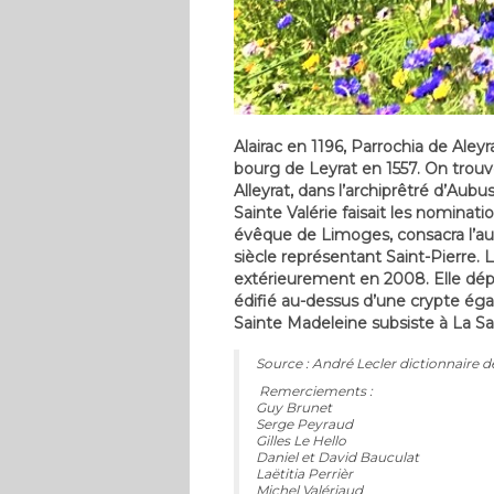
Alairac en 1196, Parrochia de Aleyr
bourg de Leyrat en 1557. On trouve
Alleyrat, dans l’archiprêtré d’Aub
Sainte Valérie faisait les nominat
évêque de Limoges, consacra l’aute
siècle représentant Saint-Pierre. L
extérieurement en 2008. Elle dép
édifié au-dessus d’une crypte ég
Sainte Madeleine subsiste à La Sa
Source : André Lecler dictionnaire d
Remerciements :
Guy Brunet
Serge Peyraud
Gilles Le Hello
Daniel et David Bauculat
Laëtitia Perrièr
Michel Valériaud