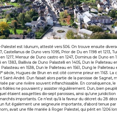
lestel est Idunum, attesté vers 506. On trouve ensuite diverses
Castellanus de Duno vers 1095, Prior de Du en 1198 et 1213, Turr
 en 1217, Mensur de Duno castro en 1247, Dominus de Duno en 1
i en 1383, Baillivia de Duno Palastelli en 1405, Dun le Palleteau e
 Palasteau en 1538, Dun le Palleteau en 1561, Dung le Palleteau e
e
I
siècle, Hugues de Brun en est cité comme prieur en 1163. La c
t Saint-André. Dun faisait alors partie de la paroisse de Sagnat, m
ivisée par une rivière souvent infranchissable. En conséquence, le 
t les fidèles ne pouvaient y assister régulièrement. Dun, bien peup
uquel étaient assujetties dix-sept paroisses, ainsi qu'une juridict
 marchés importants. Ce n’est qu’à la faveur du décret du 28 déce
un fut également une seigneurie importante, d’abord tenue par 
om, avait une fille mariée à Roger Palestel, qui périt en 1206 lo