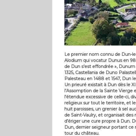
Le premier nom connu de Dun-le-Pa
Alodium qui vocatur Dunus en 987, 
de Dun s’est effondrée », Dunum
1325, Castellania de Duno Palastell
Palesteau en 1488 et 1547, Dun le
Un prieuré existait à Dun dès le XI
l’Assomption de la Sainte Vierge e
l'étendue excessive de celle-ci, d
religieux sur tout le territoire, e
huit paroisses, un grenier à sel a
de Saint-Vaulry, et organisait des
d’ériger une cure propre à Dun. D
Dun, dernier seigneur portant ce n
tour du château.