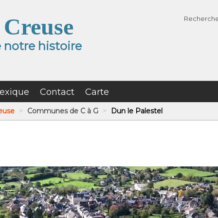
 Creuse
Recherch
notre histoire
exique
Contact
Carte
reuse
>
Communes de C à G
>
Dun le Palestel