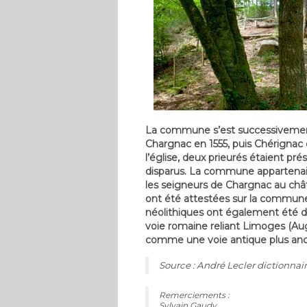
La commune s’est successivement
Chargnac en 1555, puis Chérignac 
l’église, deux prieurés étaient pré
disparus. La commune appartenait à
les seigneurs de Chargnac au chât
ont été attestées sur la commune
néolithiques ont également été d
voie romaine reliant Limoges (A
comme une voie antique plus ancie
Source : André Lecler dictionnai
Remerciements :
Sylvain Gaudy