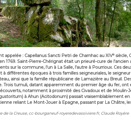
e
 appelée : Capellanus Sancti Petri de Charnhac au XIV
siècle,
en 1769. Saint-Pierre-Chérignat était un prieuré-cure de l'ancien
sents sur la commune, l’un à La Salle, l’autre à Pourrioux. Ces deu
 différentes époques à trois familles seigneuriales, le seigneur 
eau, ainsi que la famille républicaine de Lamazière au Breuil. De
. Trois tumuli, datant apparemment du premier âge du fer, ont é
écouverts, notamment à proximité des Civadoux et de Moulin-Jeu
ugustoritum) à Ahun (Acitodonum) passait vraisemblablement en
nne reliant Le Mont-Jouer à Epagne, passant par La Châtre, les 
re de la Creuse, cc-bourganeuf-royeredevassiviere.fr, Claude Royère