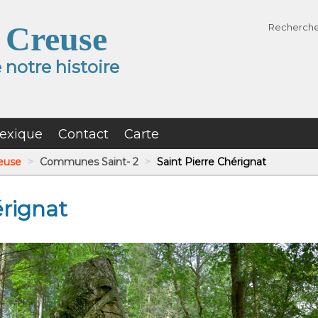
 Creuse
Recherch
notre histoire
exique
Contact
Carte
reuse
>
Communes Saint- 2
>
Saint Pierre Chérignat
érignat