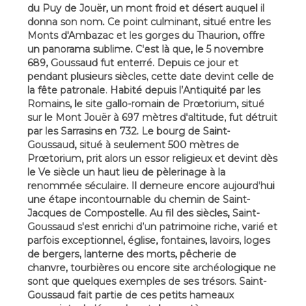
du Puy de Jouër, un mont froid et désert auquel il
donna son nom. Ce point culminant, situé entre les
Monts d'Ambazac et les gorges du Thaurion, offre
un panorama sublime. C'est là que, le 5 novembre
689, Goussaud fut enterré. Depuis ce jour et
pendant plusieurs siècles, cette date devint celle de
la fête patronale. Habité depuis l’Antiquité par les
Romains, le site gallo-romain de Prœtorium, situé
sur le Mont Jouër à 697 mètres d'altitude, fut détruit
par les Sarrasins en 732. Le bourg de Saint-
Goussaud, situé à seulement 500 mètres de
Prœtorium, prit alors un essor religieux et devint dès
le Ve siècle un haut lieu de pèlerinage à la
renommée séculaire. Il demeure encore aujourd'hui
une étape incontournable du chemin de Saint-
Jacques de Compostelle. Au fil des siècles, Saint-
Goussaud s'est enrichi d’un patrimoine riche, varié et
parfois exceptionnel, église, fontaines, lavoirs, loges
de bergers, lanterne des morts, pêcherie de
chanvre, tourbières ou encore site archéologique ne
sont que quelques exemples de ses trésors. Saint-
Goussaud fait partie de ces petits hameaux