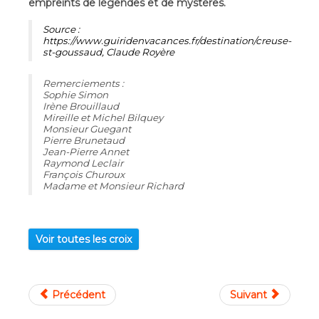
empreints de légendes et de mystères.
Source :
https://www.guiridenvacances.fr/destination/creuse-
st-goussaud, Claude Royère
Remerciements :
Sophie Simon
Irène Brouillaud
Mireille et Michel Bilquey
Monsieur Guegant
Pierre Brunetaud
Jean-Pierre Annet
Raymond Leclair
François Churoux
Madame et Monsieur Richard
Voir toutes les croix
Précédent
Suivant