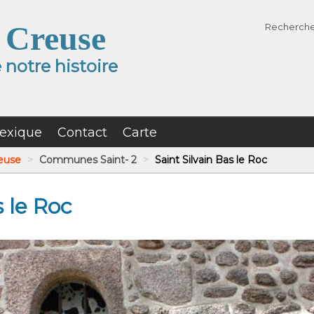
 Creuse
Recherch
notre histoire
exique
Contact
Carte
reuse
>
Communes Saint- 2
>
Saint Silvain Bas le Roc
s le Roc