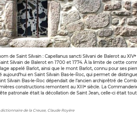
 de Saint Silvain : Capellanus sancti Silvani de Balerot au XIVᵉ s
aint Silvain de Balerot en 1700 et 1774. À la limite de cette comm
illage appelé Barlot, ainsi que le mont Barlot, connu pour ses pier
aujourd’hui en Saint Silvain Bas-le-Roc, qui permet de distin
int Silvain Bas-le-Roc dépendait de l’ancien archiprêtré de Combrai
ières constructions remontent au XIIIᵉ siècle. La Commanderi
e patronale était la décollation de Saint Jean, celle-ci était toute
 dictionnaire de la Creuse, Claude Royère