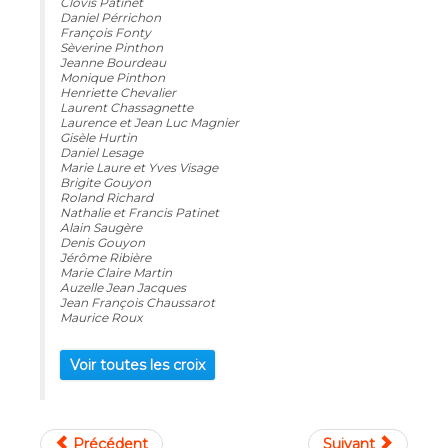
Clovis Patinet
Daniel Pérrichon
François Fonty
Sèverine Pinthon
Jeanne Bourdeau
Monique Pinthon
Henriette Chevalier
Laurent Chassagnette
Laurence et Jean Luc Magnier
Gisèle Hurtin
Daniel Lesage
Marie Laure et Yves Visage
Brigite Gouyon
Roland Richard
Nathalie et Francis Patinet
Alain Saugère
Denis Gouyon
Jérôme Ribière
Marie Claire Martin
Auzelle Jean Jacques
Jean François Chaussarot
Maurice Roux
Voir toutes les croix
Précédent
Suivant