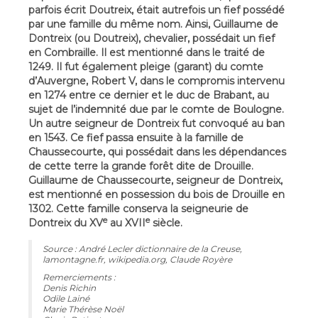
parfois écrit Doutreix, était autrefois un fief possédé
par une famille du même nom. Ainsi, Guillaume de
Dontreix (ou Doutreix), chevalier, possédait un fief
en Combraille. Il est mentionné dans le traité de
1249. Il fut également pleige (garant) du comte
d’Auvergne, Robert V, dans le compromis intervenu
en 1274 entre ce dernier et le duc de Brabant, au
sujet de l’indemnité due par le comte de Boulogne.
Un autre seigneur de Dontreix fut convoqué au ban
en 1543. Ce fief passa ensuite à la famille de
Chaussecourte, qui possédait dans les dépendances
de cette terre la grande forêt dite de Drouille.
Guillaume de Chaussecourte, seigneur de Dontreix,
est mentionné en possession du bois de Drouille en
1302. Cette famille conserva la seigneurie de
e
e
Dontreix du XV
au XVII
siècle.
Source : André Lecler dictionnaire de la Creuse,
lamontagne.fr, wikipedia.org, Claude Royère
Remerciements :
Denis Richin
Odile Lainé
Marie Thérèse Noël