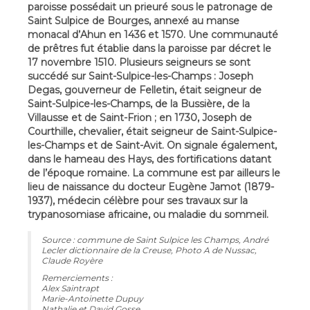
paroisse possédait un prieuré sous le patronage de
Saint Sulpice de Bourges, annexé au manse
monacal d’Ahun en 1436 et 1570. Une communauté
de prêtres fut établie dans la paroisse par décret le
17 novembre 1510. Plusieurs seigneurs se sont
succédé sur Saint-Sulpice-les-Champs : Joseph
Degas, gouverneur de Felletin, était seigneur de
Saint-Sulpice-les-Champs, de la Bussière, de la
Villausse et de Saint-Frion ; en 1730, Joseph de
Courthille, chevalier, était seigneur de Saint-Sulpice-
les-Champs et de Saint-Avit. On signale également,
dans le hameau des Hays, des fortifications datant
de l’époque romaine. La commune est par ailleurs le
lieu de naissance du docteur Eugène Jamot (1879-
1937), médecin célèbre pour ses travaux sur la
trypanosomiase africaine, ou maladie du sommeil.
Source : commune de Saint Sulpice les Champs, André
Lecler dictionnaire de la Creuse, Photo A de Nussac,
Claude Royère
Remerciements :
Alex Saintrapt
Marie-Antoinette Dupuy
Nathalie et David Gosse