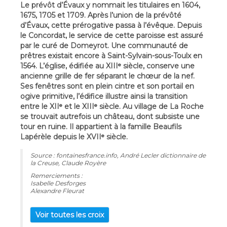
Le prévôt d’Évaux y nommait les titulaires en 1604,
1675, 1705 et 1709. Après l’union de la prévôté
d’Évaux, cette prérogative passa à l’évêque. Depuis
le Concordat, le service de cette paroisse est assuré
par le curé de Domeyrot. Une communauté de
prêtres existait encore à Saint-Sylvain-sous-Toulx en
1564. L’église, édifiée au XIIIᵉ siècle, conserve une
ancienne grille de fer séparant le chœur de la nef.
Ses fenêtres sont en plein cintre et son portail en
ogive primitive, l’édifice illustre ainsi la transition
entre le XIIᵉ et le XIIIᵉ siècle. Au village de La Roche
se trouvait autrefois un château, dont subsiste une
tour en ruine. Il appartient à la famille Beaufils
Lapérèle depuis le XVIIᵉ siècle.
Source : fontainesfrance.info, André Lecler dictionnaire de
la Creuse, Claude Royère
Remerciements :
Isabelle Desforges
Alexandre Fleurat
Voir toutes les croix