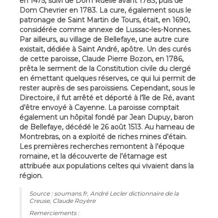
en 1475, suivi de Dom Ruelle avant 1783, puis de
Dom Chevrier en 1783. La cure, également sous le
patronage de Saint Martin de Tours, était, en 1690,
considérée comme annexe de Lussac-les-Nonnes.
Par ailleurs, au village de Bellefaye, une autre cure
existait, dédiée à Saint André, apôtre. Un des curés
de cette paroisse, Claude Pierre Bozon, en 1786,
prêta le serment de la Constitution civile du clergé
en émettant quelques réserves, ce qui lui permit de
rester auprès de ses paroissiens. Cependant, sous le
Directoire, il fut arrêté et déporté à l’île de Ré, avant
d’être envoyé à Cayenne. La paroisse comptait
également un hôpital fondé par Jean Dupuy, baron
de Bellefaye, décédé le 26 août 1513. Au hameau de
Montrebras, on a exploité de riches mines d’étain.
Les premières recherches remontent à l’époque
romaine, et la découverte de l’étamage est
attribuée aux populations celtes qui vivaient dans la
région.
Source : soumans.fr, André Lecler dictionnaire de la
Creuse, Claude Royère
Remerciements :