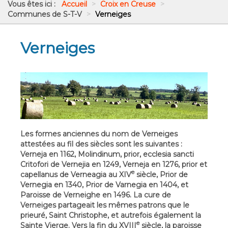
Vous êtes ici :
Accueil
>
Croix en Creuse
>
Communes de S-T-V
>
Verneiges
Verneiges
Les formes anciennes du nom de Verneiges
attestées au fil des siècles sont les suivantes :
Verneja en 1162, Molindinum, prior, ecclesia sancti
Critofori de Vernejia en 1249, Verneja en 1276, prior et
e
capellanus de Verneagia au XIV
siècle, Prior de
Vernegia en 1340, Prior de Varnegia en 1404, et
Paroisse de Verneighe en 1496. La cure de
Verneiges partageait les mêmes patrons que le
prieuré, Saint Christophe, et autrefois également la
e
Sainte Vierge. Vers la fin du XVIII
siècle, la paroisse