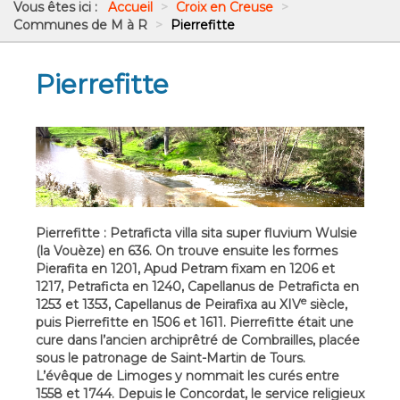
Vous êtes ici :
Accueil
>
Croix en Creuse
>
Communes de M à R
>
Pierrefitte
Pierrefitte
Pierrefitte : Petraficta villa sita super fluvium Wulsie
(la Vouèze) en 636. On trouve ensuite les formes
Pierafita en 1201, Apud Petram fixam en 1206 et
1217, Petraficta en 1240, Capellanus de Petraficta en
e
1253 et 1353, Capellanus de Peirafixa au XIV
siècle,
puis Pierrefitte en 1506 et 1611. Pierrefitte était une
cure dans l’ancien archiprêtré de Combrailles, placée
sous le patronage de Saint-Martin de Tours.
L’évêque de Limoges y nommait les curés entre
1558 et 1744. Depuis le Concordat, le service religieux