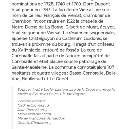
nominations de 1728, 1740 et 1769. Dom Dupont
était prieur en 1783. La famille de Viersat tire son
nom de ce lieu. François de Viersat, chambrier de
Chambon, fit construire en 1522 la chapelle de
Notre-Dame de La Borne. Gilbert de Murat, écuyer,
était seigneur de Viersat. La résidence seigneuriale,
appelée Chatelguyon ou Castellum Guidonis, se
trouvait à proximité du bourg. Il s’agit d’un château
du XVIIᵉ siècle, entouré de fossés. La cure de
Combraille faisait partie de l’ancien archiprêtré de
Combraille et était placée sous le patronage de
Sainte-Madeleine. La commune comptait alors 107
habitants et quatre villages : Basse-Combraille, Belle-
Vue, Boulleraud et Le Genêt.
Source : André Lecler dictionnaire de la Creuse, onisep.fr,
terrier d’Evaux les Bains, Claude Royère
Remerciements :
Nadine Glomeaud
Jean Pierre Lamy
Marie Isabelle Lecot
Marie-Françoise Vernaudon
Colette Chaussemy