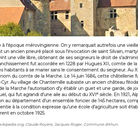
e à l’époque mérovingienne. On y remarquait autrefois une vieill
 un ancien prieuré placé sous l'invocation de saint Silvain, martyr
t une ville libre, obtenant de ses seigneurs le droit de s’admini
franchissement fut accordée en 1228 par Hugues XII, comte de l
les habitants à se marier sans le consentement du seigneur. Au XI
au nom du comte de la Marche. Le 14 juin 1686, cette châtellenie 
-Cyr. Au village de Chantemille subsiste un ancien château féodal
 la Marche l’autorisation d’y établir un guet et une garde, de jou
e
el, qui fut agrandi d’une aile au début du XVI
siècle. En 1921, 
t don au département d’un ensemble foncier de 145 hectares, com
entie à la condition expresse qu’une école d’agriculture soit étab
irent en octobre 1925.
 wikipedia.org, Claude Royère, Jacques Roger, Commune d'Ahun.