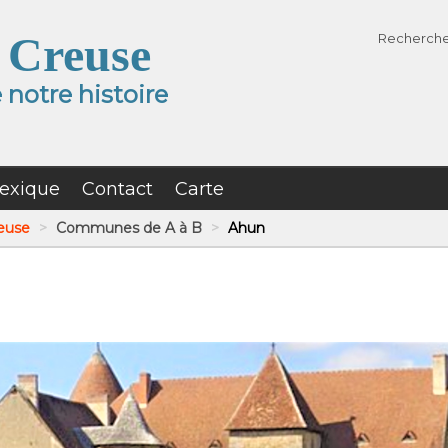
 Creuse
Recherch
notre histoire
exique
Contact
Carte
reuse
>
Communes de A à B
>
Ahun