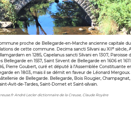
 commune proche de Bellegarde-en-Marche ancienne capitale du fr
e
llations de cette commune. Decima sancti Silvani au XII
siècle,
ellamgardam en 1285, Capelanus sancti Silvani en 1307, Paroisse
rès Bellegarde en 1557, Saint Sirvent de Bellegarde en 1606 et 16
6, Pierre Goubert, curé et député à l’Assemblée Constituante en 
arde en 1803, mais il se démit en faveur de Léonard Mergoux.
âtellenie de Bellegarde. Bellegarde, Bois Rougier, Champagnat, 
aint-Avit-de-Tardes, Saint-Domet et Saint-silvain.
reuse.fr André Lecler dictionnaire de la Creuse, Claude Royère