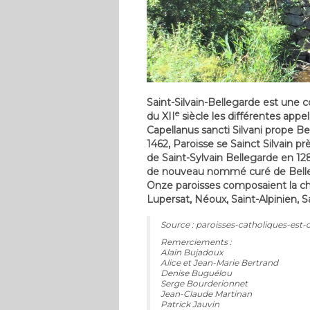
Saint-Silvain-Bellegarde est une
e
du XII
siècle les différentes appe
Capellanus sancti Silvani prope B
1462, Paroisse se Sainct Silvain p
de Saint-Sylvain Bellegarde en 128
de nouveau nommé curé de Belleg
Onze paroisses composaient la ch
Lupersat, Néoux, Saint-Alpinien, S
Source : paroisses-catholiques-est-c
Remerciements :
Alain Bujadoux
Alice et Jean-Marie Bertrand
Denise Buguélou
Serge Bourderionnet
Jean-Claude Martinan
Patrick Jauvin