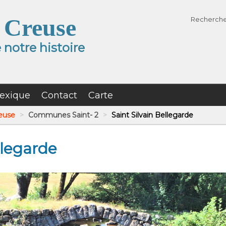
 Creuse
Recherch
notre histoire
exique
Contact
Carte
reuse
>
Communes Saint- 2
>
Saint Silvain Bellegarde
llegarde