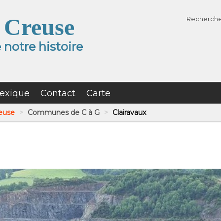
 Creuse
Recherch
notre histoire
exique
Contact
Carte
reuse
>
Communes de C à G
>
Clairavaux