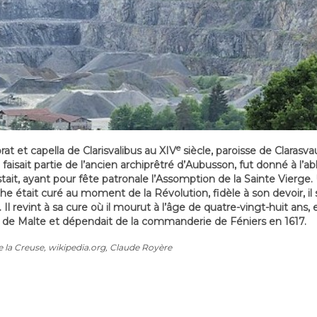
e
rat et capella de Clarisvalibus au XIV
siècle, paroisse de Clarasva
i faisait partie de l’ancien archiprêtré d’Aubusson, fut donné à l
istait, ayant pour fête patronale l’Assomption de la Sainte Vier
he était curé au moment de la Révolution, fidèle à son devoir, il 
ts. Il revint à sa cure où il mourut à l’âge de quatre-vingt-huit an
e de Malte et dépendait de la commanderie de Féniers en 1617.
e la Creuse, wikipedia.org, Claude Royère