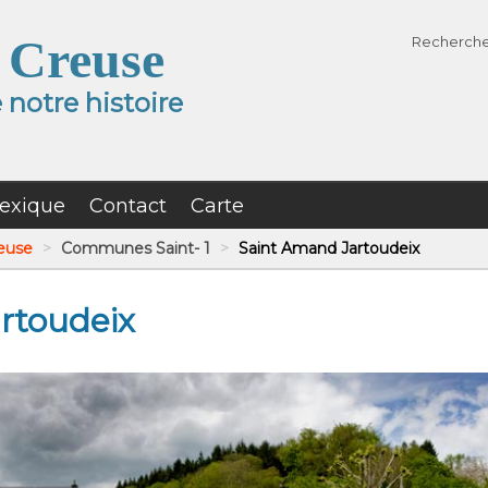
 Creuse
Recherch
notre histoire
exique
Contact
Carte
reuse
>
Communes Saint- 1
>
Saint Amand Jartoudeix
rtoudeix