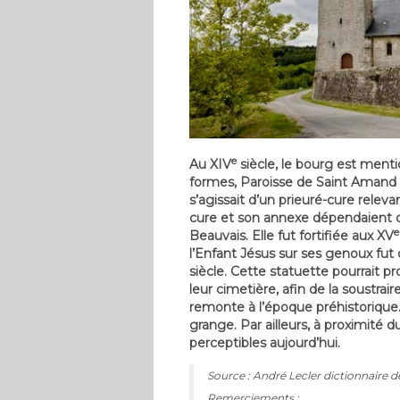
e
Au XIV
siècle, le bourg est ment
formes, Paroisse de Saint Amand p
s’agissait d’un prieuré-cure rele
cure et son annexe dépendaient du
e
Beauvais. Elle fut fortifiée aux XV
l’Enfant Jésus sur ses genoux fut 
siècle. Cette statuette pourrait p
leur cimetière, afin de la soustr
remonte à l’époque préhistorique
grange. Par ailleurs, à proximité d
perceptibles aujourd’hui.
Source : André Lecler dictionnaire d
Remerciements :