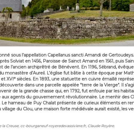
ionné sous l’appellation Capellanus sancti Amandi de Gertoudeys.
rès Solviat en 1456, Paroisse de Sainct Amand en 1561, puis Sai
vant de l’ancien archiprêtré de Bénévent. En 1196, Sébrand, évêq
 monastère d’Aureil. L’église fut bâtie à cette époque par Math
e
et XVI
siècles. En 1893, une statuette en cuivre émaillé représe
découverte dans une parcelle appelée "terre de la Vierge". Il s’ag
rovenir de la grande chasse qui, en 1792, fut enfouie par les habit
aire aux agents du gouvernement révolutionnaire. Le menhir des C
. Le hameau de Puy Chalat présente de curieux éléments en remp
u village du Clou, une maison forte médiévale aurait existé, les v
e la Creuse, cc-bourganeuf-royeredevassiviere.fr, Claude Royère.