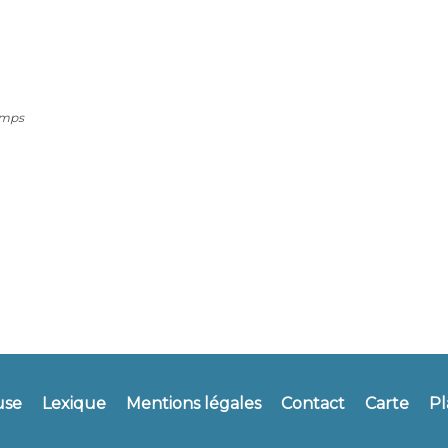
amps
use
Lexique
Mentions légales
Contact
Carte
Pl