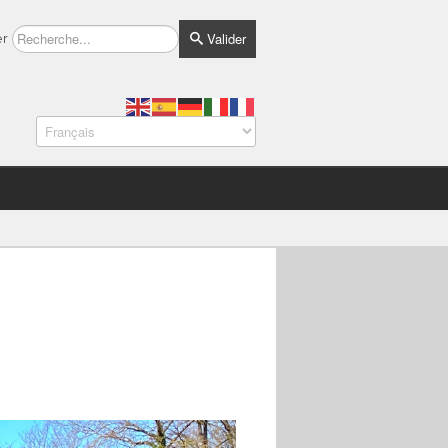
Valider
er