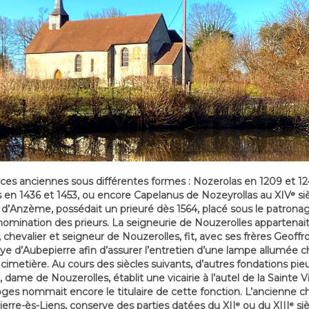
rces anciennes sous différentes formes : Nozerolas en 1209 et 12
s en 1436 et 1453, ou encore Capelanus de Nozeyrollas au XIVᵉ siè
ré d’Anzème, possédait un prieuré dès 1564, placé sous le patrona
omination des prieurs. La seigneurie de Nouzerolles appartenait, a
, chevalier et seigneur de Nouzerolles, fit, avec ses frères Geoff
aye d’Aubepierre afin d’assurer l’entretien d’une lampe allumée
cimetière. Au cours des siècles suivants, d’autres fondations pie
e, dame de Nouzerolles, établit une vicairie à l’autel de la Sainte 
moges nommait encore le titulaire de cette fonction. L’ancienne c
-Pierre-ès-Liens, conserve des parties datées du XIIᵉ ou du XIIIᵉ s