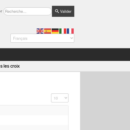
Valider
er
s les croix
Affichage #