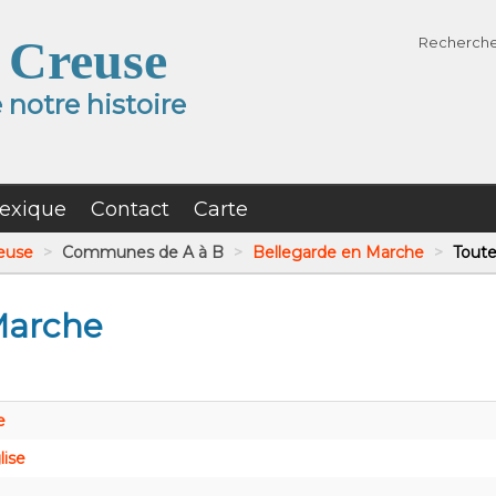
 Creuse
Recherch
notre histoire
exique
Contact
Carte
reuse
>
Communes de A à B
>
Bellegarde en Marche
>
Toute
Marche
e
lise