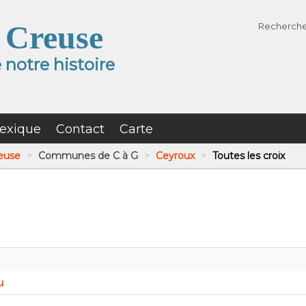
 Creuse
Recherch
notre histoire
exique
Contact
Carte
reuse
>
Communes de C à G
>
Ceyroux
>
Toutes les croix
u