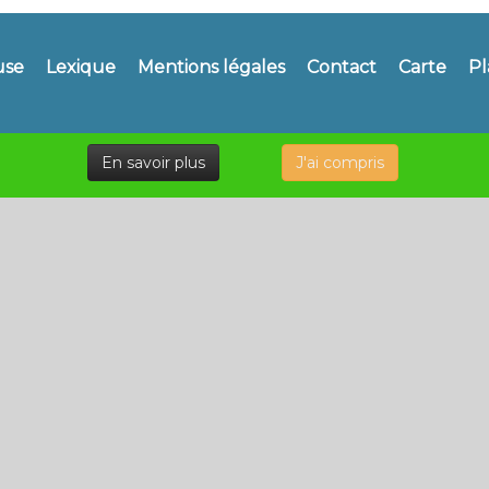
use
Lexique
Mentions légales
Contact
Carte
Pl
En savoir plus
J'ai compris