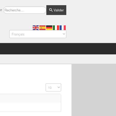
Valider
er
Affichage #