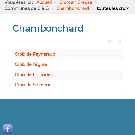
Vous êtes ici :
Accueil
>
Croix en Creuse
>
Communes de C à G
>
Chambonchard
>
toutes les croix
Chambonchard
Affichage #
Croix de Feyneraud
Croix de l'église
Croix de Ligondes
Croix de Sevenne