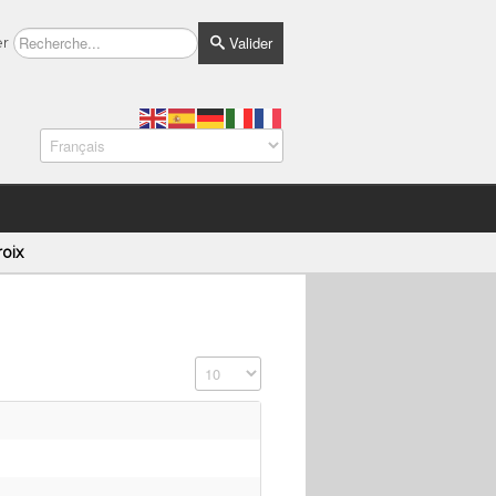
Valider
er
roix
Affichage #