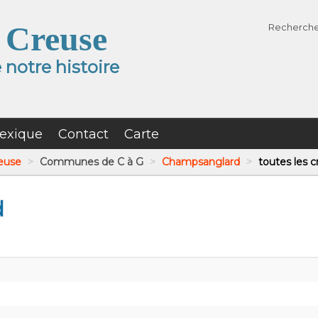
 Creuse
Recherch
notre histoire
exique
Contact
Carte
reuse
>
Communes de C à G
>
Champsanglard
>
toutes les c
d