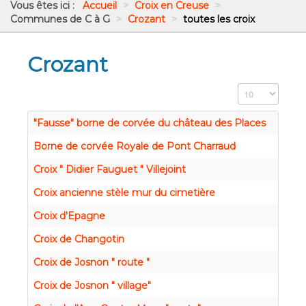
Vous êtes ici :
Accueil
>
Croix en Creuse
>
Communes de C à G
>
Crozant
>
toutes les croix
Crozant
Affichage #
"Fausse" borne de corvée du château des Places
Borne de corvée Royale de Pont Charraud
Croix " Didier Fauguet " Villejoint
Croix ancienne stèle mur du cimetière
Croix d'Epagne
Croix de Changotin
Croix de Josnon " route "
Croix de Josnon " village"