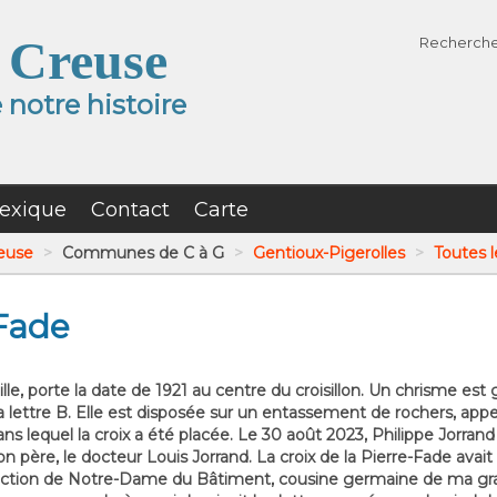
 Creuse
Recherch
notre histoire
exique
Contact
Carte
reuse
>
Communes de C à G
>
Gentioux-Pigerolles
>
Toutes l
 Fade
lle, porte la date de 1921 au centre du croisillon. Un chrisme est g
e, la lettre B. Elle est disposée sur un entassement de rochers, appe
lequel la croix a été placée. Le 30 août 2023, Philippe Jorrand r
n père, le docteur Louis Jorrand. La croix de la Pierre-Fade ava
l’érection de Notre-Dame du Bâtiment, cousine germaine de ma gr