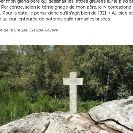
é par mon grand-père qui dessinait les lettres gravées sur le pied de 
Par contre, selon le témoignage de mon père, le N correspond à 
ix. Pour la date, je pense donc qu’il s’agit bien de 1921. » Au pied 
au jour, entourée de poteries gallo-romaines brisées.
re de la Creuse, Claude Royère