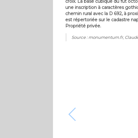
croix. La base cubique du fût oct
une inscription à caractères gothi
chemin rural avec la D 692, à prox
est répertoriée sur le cadastre na
Propriété privée.
Source : monumentum.fr, Claud