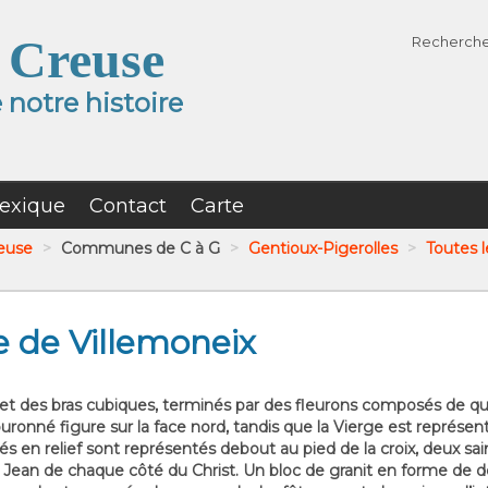
 Creuse
Recherch
notre histoire
exique
Contact
Carte
reuse
>
Communes de C à G
>
Gentioux-Pigerolles
>
Toutes l
e de Villemoneix
et des bras cubiques, terminés par des fleurons composés de qua
uronné figure sur la face nord, tandis que la Vierge est représen
 en relief sont représentés debout au pied de la croix, deux s
nt Jean de chaque côté du Christ. Un bloc de granit en forme de d