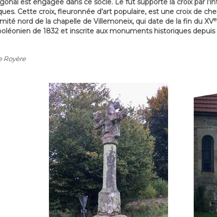
ogonal est engagée dans ce socle. Le fût supporte la croix par l’
ques. Cette croix, fleuronnée d’art populaire, est une croix de c
e
imité nord de la chapelle de Villemoneix, qui date de la fin du XV
poléonien de 1832 et inscrite aux monuments historiques depuis l
e Royère