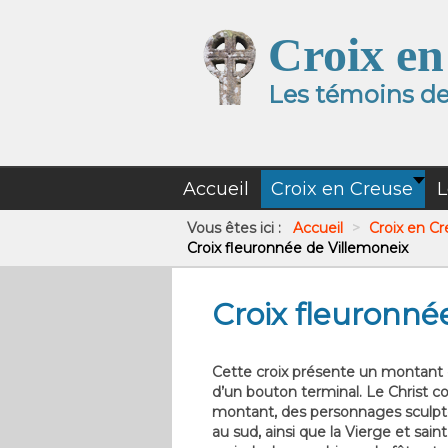
Croix en
Les témoins de 
Accueil
Croix en Creuse
L
Vous êtes ici :
Accueil
>
Croix en C
Croix fleuronnée de Villemoneix
Croix fleuronné
Cette croix présente un montant 
d’un bouton terminal. Le Christ co
montant, des personnages sculptés
au sud, ainsi que la Vierge et sai