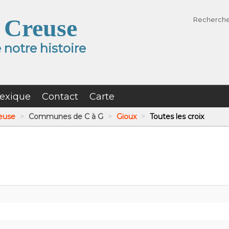
 Creuse
Recherch
notre histoire
exique
Contact
Carte
reuse
>
Communes de C à G
>
Gioux
>
Toutes les croix