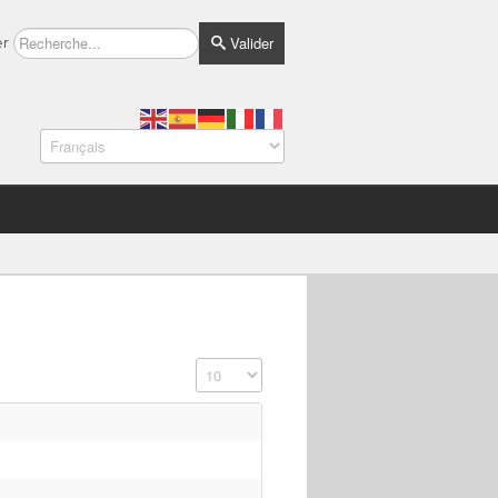
Valider
er
Affichage #