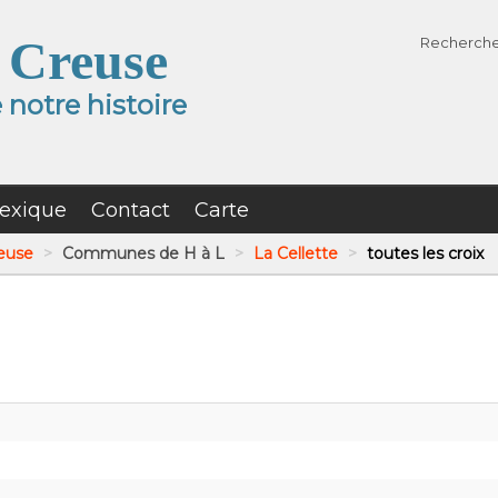
 Creuse
Recherch
notre histoire
exique
Contact
Carte
reuse
>
Communes de H à L
>
La Cellette
>
toutes les croix