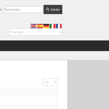
Valider
er
Affichage #