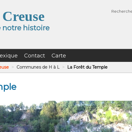
 Creuse
Recherch
notre histoire
exique
Contact
Carte
reuse
>
Communes de H à L
>
La Forêt du Temple
mple