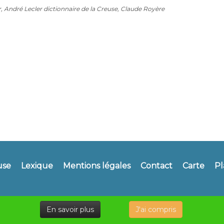
r, André Lecler dictionnaire de la Creuse, Claude Royère
use
Lexique
Mentions légales
Contact
Carte
Pl
En savoir plus
J'ai compris