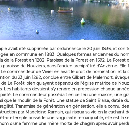
avait été supprimée par ordonnance le 20 juin 1836, et son terr
érigée en commune en 1883. Quelques formes anciennes du nom
a de la Forest en 1282, Paroisse de la Forest en 1692, La Forest
 la paroisse de Nouziers, dans l’ancien archiprêtré d’Anzème. Elle 
 Le commandeur de Vivier en avait le droit de nomination, et la c
ntion du 23 juin 1282, conclue entre Gilbert de Malemort, évêque
e de La Forêt, bien qu’ayant dépendu de l’église matrice de Nouzie
s. Les habitants devaient s’y rendre en procession chaque année
ur piété. Le commandeur possédait en ce lieu une maison, une gra
nsi que le moulin de la Forêt. Une statue de Saint Blaise, datée d
a fragilité. Transmise de génération en génération, elle a connu 
destruction par Madeleine Ramain, qui risqua sa vie en la cachant d
orêt-du-Temple possède une singularité remarquable, elle est la
nom d’une femme une mère morte de chagrin après avoir perdu s