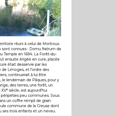
itoire réuni à celui de Mortroux.
 sont connues : Domu fratrum de
 du Temple en 1694. La Forêt-du-
fut ensuite érigée en cure, placée
ure était desservie par les
 de Limoges, et l’ordre des
rs, continuerait à lui être
, le lendemain de Pâques, pour y
nge, des terres, une forêt, un
e
u XV
siècle, est aujourd’hui
des péripéties peu communes. Sous
ans un coffre rempli de grain
 seule commune de la Creuse dont
es trois enfants et un neveu.