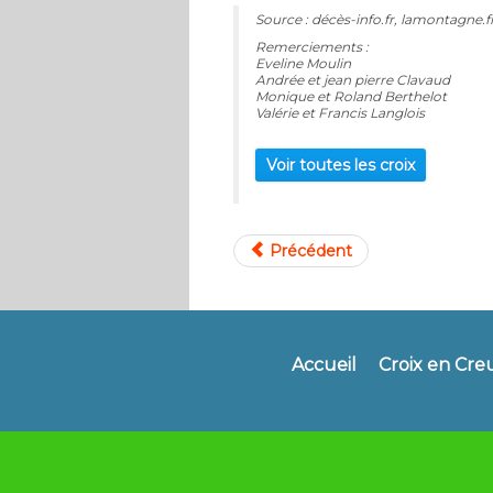
Source : décès-info.fr, lamontagne.f
Remerciements :
Eveline Moulin
Andrée et jean pierre Clavaud
Monique et Roland Berthelot
Valérie et Francis Langlois
Voir toutes les croix
Précédent
Accueil
Croix en Cre