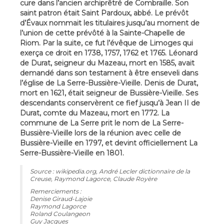
cure dans l’ancien archiprêtré de Combraille. Son
saint patron était Saint Pardoux, abbé. Le prévôt
d’Évaux nommait les titulaires jusqu’au moment de
l’union de cette prévôté à la Sainte-Chapelle de
Riom. Par la suite, ce fut l’évêque de Limoges qui
exerça ce droit en 1738, 1757, 1762 et 1765. Léonard
de Durat, seigneur du Mazeau, mort en 1585, avait
demandé dans son testament à être enseveli dans
l’église de La Serre-Bussière-Vieille. Denis de Durat,
mort en 1621, était seigneur de Bussière-Vieille. Ses
descendants conservèrent ce fief jusqu’à Jean II de
Durat, comte du Mazeau, mort en 1772. La
commune de La Serre prit le nom de La Serre-
Bussière-Vieille lors de la réunion avec celle de
Bussière-Vieille en 1797, et devint officiellement La
Serre-Bussière-Vieille en 1801.
Source : wikipedia.org, André Lecler dictionnaire de la
Creuse, Raymond Lagorce, Claude Royère
Remerciements :
Denise Giraud-Lajoie
Raymond Lagorce
Roland Coulangeon
Guy Jacques