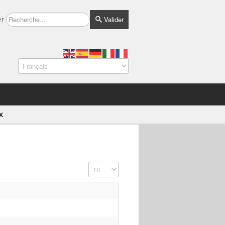
Valider
er
x
Affichage #