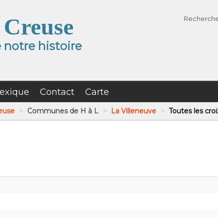
 Creuse
Recherch
notre histoire
exique
Contact
Carte
reuse
>
Communes de H à L
>
La Villeneuve
>
Toutes les croi