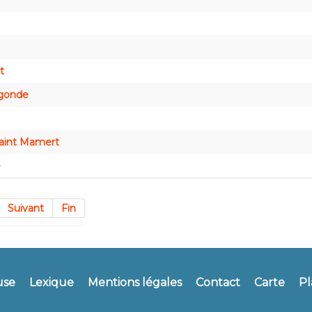
t
egonde
Saint Mamert
e
Suivant
Fin
use
Lexique
Mentions légales
Contact
Carte
Pl