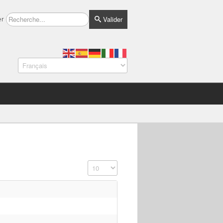
Valider
er
Affichage #