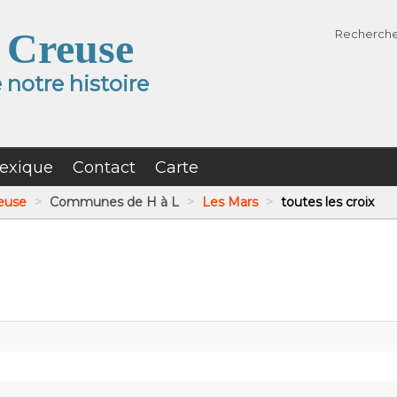
 Creuse
Recherch
notre histoire
exique
Contact
Carte
reuse
>
Communes de H à L
>
Les Mars
>
toutes les croix