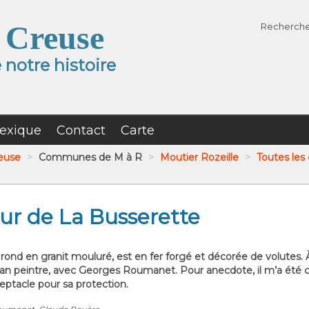
 Creuse
Recherch
notre histoire
exique
Contact
Carte
reuse
>
Communes de M à R
>
Moutier Rozeille
>
Toutes les 
our de La Busserette
rond en granit mouluré, est en fer forgé et décorée de volutes. À l’
an peintre, avec Georges Roumanet. Pour anecdote, il m’a été con
eptacle pour sa protection.