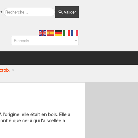
Valider
er
croix
>
origine, elle était en bois. Elle a
fié que celui qui l’a scellée a