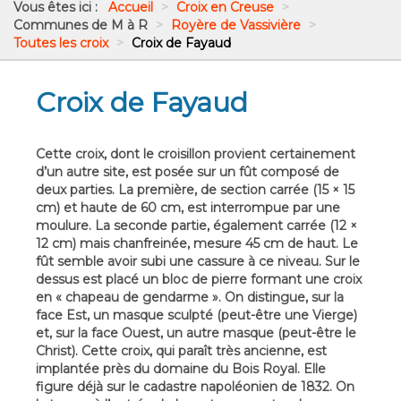
Vous êtes ici :
Accueil
>
Croix en Creuse
>
Communes de M à R
>
Royère de Vassivière
>
Toutes les croix
>
Croix de Fayaud
Croix de Fayaud
Cette croix, dont le croisillon provient certainement
d’un autre site, est posée sur un fût composé de
deux parties. La première, de section carrée (15 × 15
cm) et haute de 60 cm, est interrompue par une
moulure. La seconde partie, également carrée (12 ×
12 cm) mais chanfreinée, mesure 45 cm de haut. Le
fût semble avoir subi une cassure à ce niveau. Sur le
dessus est placé un bloc de pierre formant une croix
en « chapeau de gendarme ». On distingue, sur la
face Est, un masque sculpté (peut-être une Vierge)
et, sur la face Ouest, un autre masque (peut-être le
Christ). Cette croix, qui paraît très ancienne, est
implantée près du domaine du Bois Royal. Elle
figure déjà sur le cadastre napoléonien de 1832. On