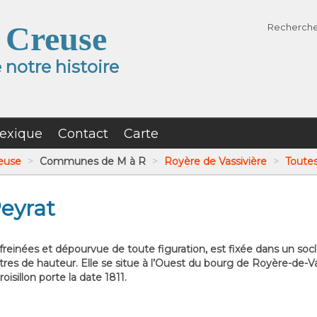
 Creuse
Recherch
notre histoire
exique
Contact
Carte
reuse
>
Communes de M à R
>
Royère de Vassivière
>
Toutes
Peyrat
nfreinées et dépourvue de toute figuration, est fixée dans un socl
es de hauteur. Elle se situe à l’Ouest du bourg de Royère-de-Va
isillon porte la date 1811.