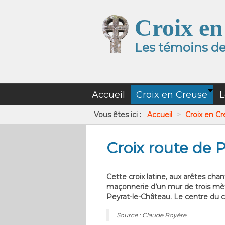
Croix en
Les témoins de 
Accueil
Croix en Creuse
L
Vous êtes ici :
Accueil
>
Croix en C
Croix route de 
Cette croix latine, aux arêtes cha
maçonnerie d’un mur de trois mètr
Peyrat-le-Château. Le centre du cro
Source : Claude Royère