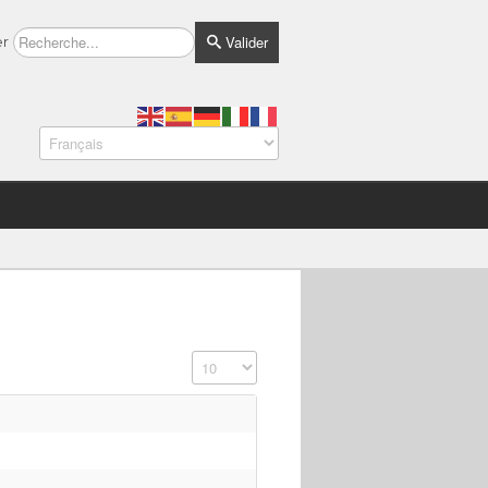
Valider
er
Affichage #