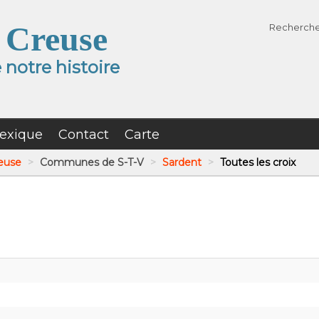
 Creuse
Recherch
notre histoire
exique
Contact
Carte
reuse
>
Communes de S-T-V
>
Sardent
>
Toutes les croix