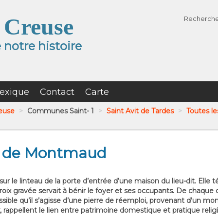
 Creuse
Recherch
notre histoire
exique
Contact
Carte
reuse
>
Communes Saint- 1
>
Saint Avit de Tardes
>
Toutes le
au de Montmaud
sur le linteau de la porte d’entrée d’une maison du lieu-dit. Elle
 croix gravée servait à bénir le foyer et ses occupants. De chaqu
 possible qu’il s’agisse d’une pierre de réemploi, provenant d’un 
 rappellent le lien entre patrimoine domestique et pratique relig