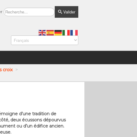
Valider
er
s croix
>
 témoigne d’une tradition de
e côté, deux écussons dépourvus
monument ou d’un édifice ancien.
ieuse.