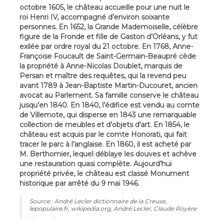
octobre 1605, le château accueille pour une nuit le
roi Henri IV, accompagné d’environ soixante
personnes. En 1652, la Grande Mademoiselle, célèbre
figure de la Fronde et fille de Gaston d’Orléans, y fut
exilée par ordre royal du 21 octobre. En 1768, Anne-
Françoise Foucault de Saint-Germain-Beaupré cède
la propriété à Anne-Nicolas Doublet, marquis de
Persan et maître des requêtes, qui la revend peu
avant 1789 à Jean-Baptiste Martin-Ducouret, ancien
avocat au Parlement. Sa famille conserve le château
jusqu’en 1840. En 1840, l’édifice est vendu au comte
de Villemote, qui disperse en 1843 une remarquable
collection de meubles et d’objets d’art. En 1854, le
château est acquis par le comte Honorati, qui fait
tracer le parc à l’anglaise. En 1860, il est acheté par
M. Berthomier, lequel déblaye les douves et achève
une restauration quasi complète. Aujourd’hui
propriété privée, le château est classé Monument
historique par arrêté du 9 mai 1946.
Source : André Lecler dictionnaire de la Creuse,
lepopulaire.fr, wikipedia.org, André Lecler, Claude Royère