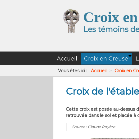
Croix en
Les témoins de 
Accueil
Croix en Creuse
L
Vous êtes ici :
Accueil
>
Croix en C
Croix de l'établ
Cette croix est posée au-dessus de
retrouvée dans le sol et placée à c
Source : Claude Royère