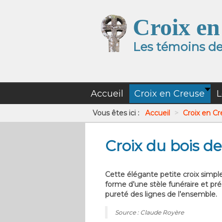
Croix en
Les témoins de 
Accueil
Croix en Creuse
L
Vous êtes ici :
Accueil
>
Croix en C
Croix du bois d
Cette élégante petite croix simple
forme d’une stèle funéraire et pré
pureté des lignes de l’ensemble.
Source : Claude Royère