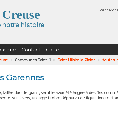
 Creuse
Recherch
notre histoire
exique
Contact
Carte
reuse
>
Communes Saint- 1
>
Saint Hilaire la Plaine
>
toutes l
es Garennes
, taillée dans le granit, semble avoir été érigée à des fins commé
sente, sur l’avers, un large timbre dépourvu de figuration, mettant