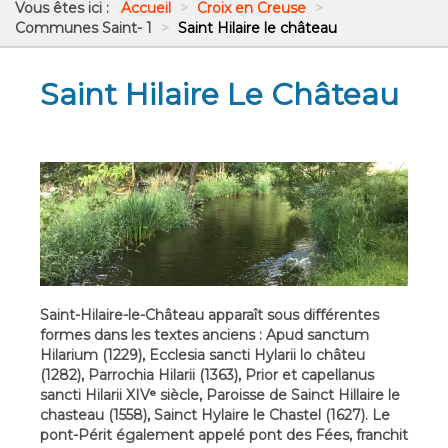
Vous êtes ici :
Accueil
>
Croix en Creuse
>
Communes Saint- 1
>
Saint Hilaire le château
Saint Hilaire Le Château
Saint-Hilaire-le-Château apparaît sous différentes
formes dans les textes anciens : Apud sanctum
Hilarium (1229), Ecclesia sancti Hylarii lo châteu
(1282), Parrochia Hilarii (1363), Prior et capellanus
sancti Hilarii XIVᵉ siècle, Paroisse de Sainct Hillaire le
chasteau (1558), Sainct Hylaire le Chastel (1627). Le
pont-Périt également appelé pont des Fées, franchit