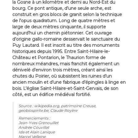
la Gosne à un kilomètre et demi au Nord-Est du
bourg. Ce pont antique, d’une seule arche, est
construit en gros blocs de granit selon la technique
de l’opus quadratum. Long de quatre mètres et
large de deux mètres cinquante, il supporte
aujourd’hui un chemin piétonnier. Cet ouvrage
d’origine gallo-romaine desservait le sanctuaire du
Puy Lautard. Il est inscrit au titre des monuments
historiques depuis 1995. Entre Saint-Hilaire-le-
Château et Pontarion, le Thaurion forme de
nombreux méandres, mais franchit également un
dénivelé d’environ trois mètres, créant ainsi les
chutes du Poirier, où subsistent les ruines d’un
ancien moulin et d’une fabrique d’épingles à linge en
bois. L’église Saint-Hilaire-et-Saint-Gervais, de son
côté, est un édifice médiéval fortifié.
Source : wikipedia.org, patrimoine Creuse,
geobiospirite.be, Claude Royère
Remerciements :
Jean-Yves Grenouillet
Andrée Couvillat
Ida et Alain Lanique
Marcel Velleine