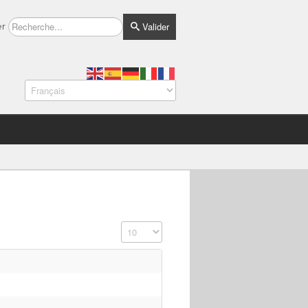
Valider
er
Affichage #