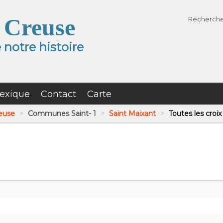
 Creuse
Recherch
notre histoire
exique
Contact
Carte
reuse
>
Communes Saint- 1
>
Saint Maixant
>
Toutes les croix