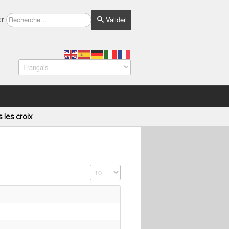
Valider
er
 les croix
Affichage #