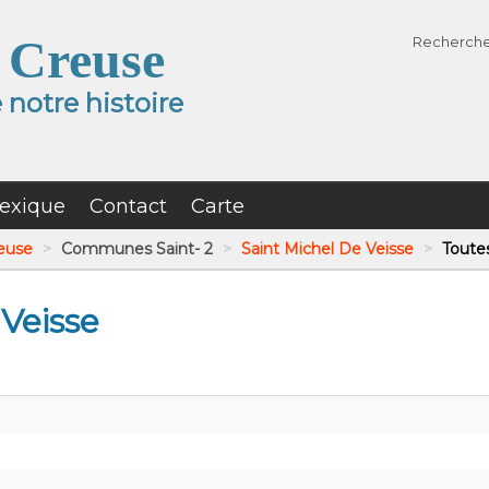
 Creuse
Recherch
notre histoire
exique
Contact
Carte
reuse
>
Communes Saint- 2
>
Saint Michel De Veisse
>
Toutes
 Veisse