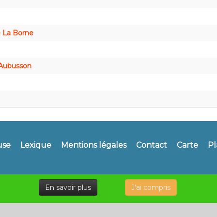
e La Borne
d'Aubusson
use
Lexique
Mentions légales
Contact
Carte
Pl
En savoir plus
J'ai compris