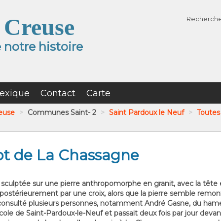
 Creuse
Recherch
notre histoire
exique
Contact
Carte
reuse
>
Communes Saint- 2
>
Saint Pardoux le Neuf
>
Toutes 
t de La Chassagne
st sculptée sur une pierre anthropomorphe en granit, avec la têt
e postérieurement par une croix, alors que la pierre semble remon
o a consulté plusieurs personnes, notamment André Gasne, du 
’école de Saint-Pardoux-le-Neuf et passait deux fois par jour devan