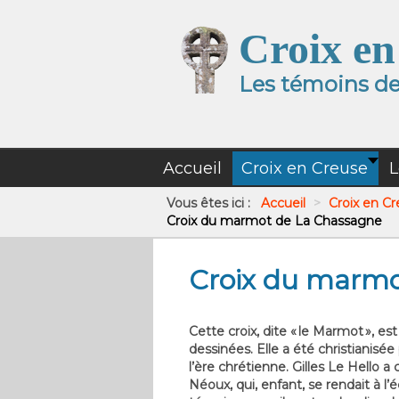
Croix en
Les témoins de 
Accueil
Croix en Creuse
L
Vous êtes ici :
Accueil
>
Croix en C
Croix du marmot de La Chassagne
Croix du marmo
Cette croix, dite « le Marmot », e
dessinées. Elle a été christianisé
l’ère chrétienne. Gilles Le Hell
Néoux, qui, enfant, se rendait à l