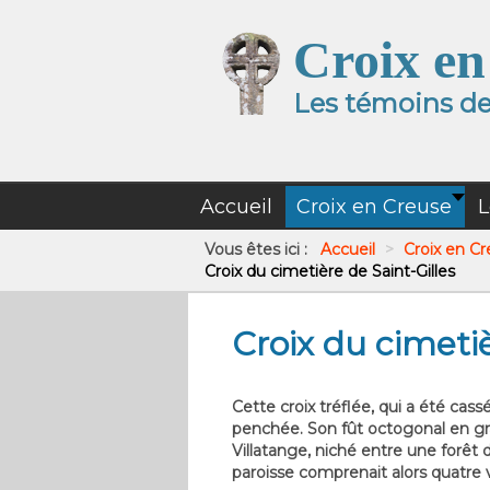
Croix en
Les témoins de 
Accueil
Croix en Creuse
L
Vous êtes ici :
Accueil
>
Croix en C
Croix du cimetière de Saint-Gilles
Croix du cimetiè
Cette croix tréflée, qui a été cass
penchée. Son fût octogonal en gra
Villatange, niché entre une forêt d
paroisse comprenait alors quatre v