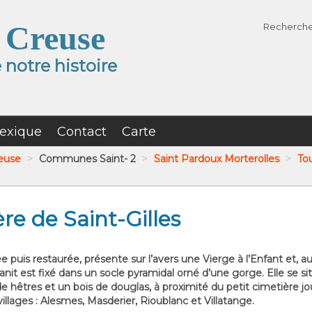
 Creuse
Recherch
notre histoire
exique
Contact
Carte
reuse
>
Communes Saint- 2
>
Saint Pardoux Morterolles
>
Tou
re de Saint-Gilles
ée puis restaurée, présente sur l’avers une Vierge à l’Enfant et, au 
nit est fixé dans un socle pyramidal orné d’une gorge. Elle se si
e hêtres et un bois de douglas, à proximité du petit cimetière jou
illages : Alesmes, Masderier, Rioublanc et Villatange.