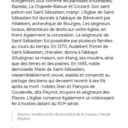
d’Argenton, tout comme les paroisses d’Azérables,
Bazelat, La Chapelle-Baloue et Crozant. Son saint
patron est Saint Sébastien, martyr. L’église de Saint-
Sébastien fut donnée à l’abbaye de Bénévent par
Hildebert, archevêque de Bourges. Les seigneurs
locaux, détenteurs de droits sur cette église, en
firent également la concession. La seigneurie de
Saint-Sébastien fut possédée par plusieurs familles
au cours du temps. En 1270, Audebert Porret de
Saint-Sébastien, chevalier, donna à l’abbaye
d’Aubignac sa maison, son étang, ses moulins, ainsi
que des terres et des prairies. En 1493, noble
demoiselle Marie de Saint-Sébastien,
vraisemblablement veuve, assista et consentit au
partage des biens qui devaient revenir à ses fils
après sa mort : nobles Jean et François de
Goudeville, dits Peynot, écuyers et seigneurs des
Places. L’église conserve également un intéressant
fer à hosties datant du XIIIᵉ siècle.
Source : André Lecler dictionnaire de la Creuse, Claude
Royère