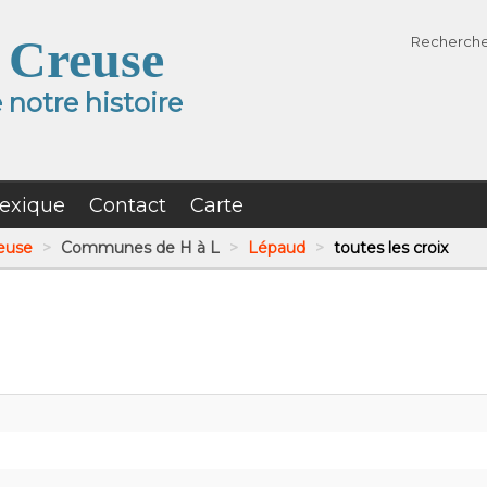
 Creuse
Recherch
notre histoire
exique
Contact
Carte
reuse
>
Communes de H à L
>
Lépaud
>
toutes les croix