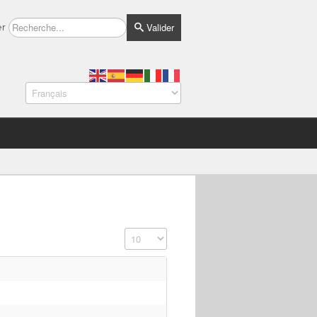
Valider
er
Affichage #