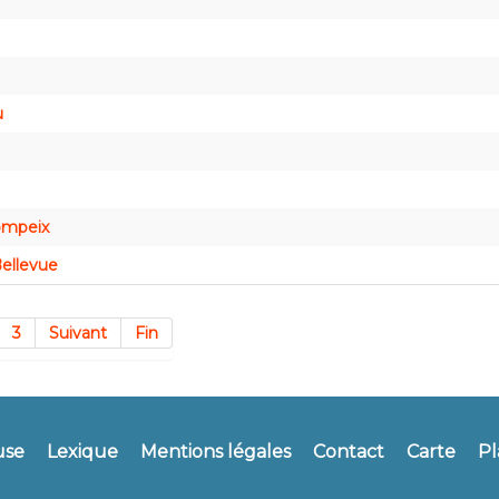
u
Compeix
Bellevue
3
Suivant
Fin
use
Lexique
Mentions légales
Contact
Carte
Pl