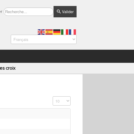
Valider
er
es croix
Affichage #