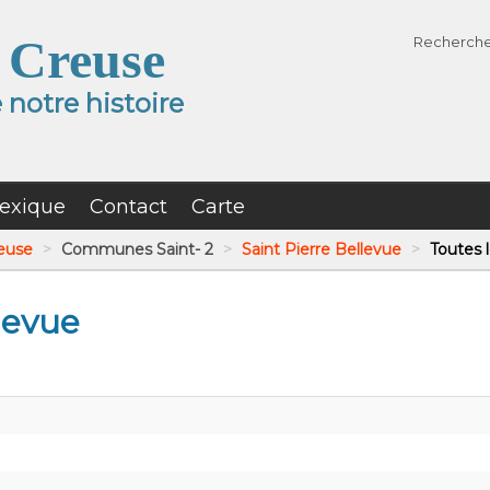
 Creuse
Recherch
notre histoire
exique
Contact
Carte
reuse
>
Communes Saint- 2
>
Saint Pierre Bellevue
>
Toutes l
levue